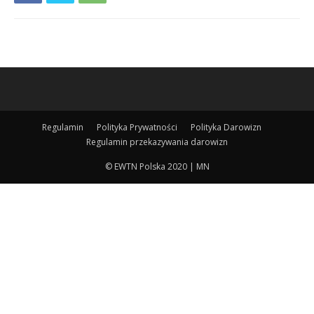
Regulamin
Polityka Prywatności
Polityka Darowizn
Regulamin przekazywania darowizn
© EWTN Polska 2020 | MN