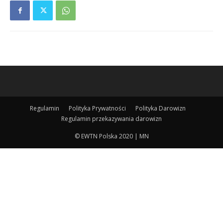
Regulamin
Polityka Prywatności
Polityka Darowizn
Regulamin przekazywania darowizn
© EWTN Polska 2020 | MN